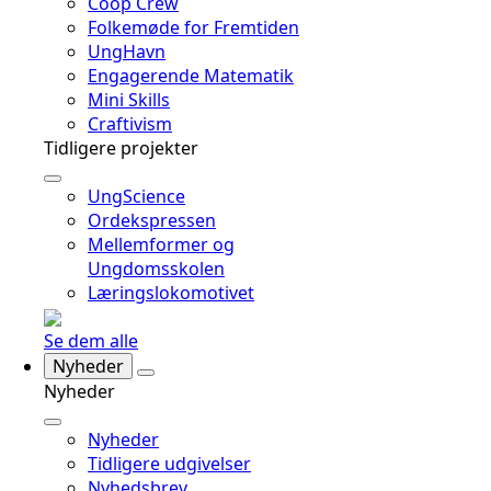
Coop Crew
Folkemøde for Fremtiden
UngHavn
Engagerende Matematik
Mini Skills
Craftivism
Tidligere projekter
UngScience
Ordekspressen
Mellemformer og
Ungdomsskolen
Læringslokomotivet
Se dem alle
Nyheder
Nyheder
Nyheder
Tidligere udgivelser
Nyhedsbrev