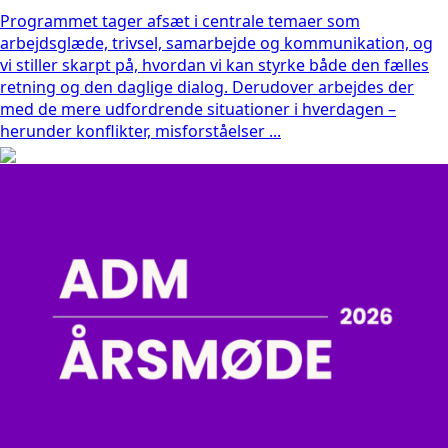
Programmet tager afsæt i centrale temaer som
arbejdsglæde, trivsel, samarbejde og kommunikation, og
vi stiller skarpt på, hvordan vi kan styrke både den fælles
retning og den daglige dialog. Derudover arbejdes der
med de mere udfordrende situationer i hverdagen –
herunder konflikter, misforståelser ...