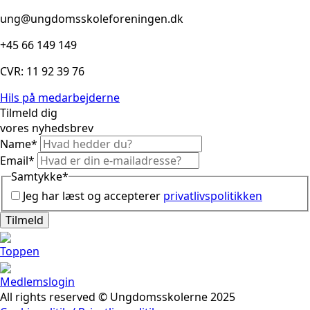
ung@ungdomsskoleforeningen.dk
+45 66 149 149
CVR: 11 92 39 76
Hils på medarbejderne
Tilmeld dig
vores nyhedsbrev
Name
*
Email
*
Samtykke
*
Jeg har læst og accepterer
privatlivspolitikken
Tilmeld
Toppen
Medlemslogin
All rights reserved © Ungdomsskolerne 2025