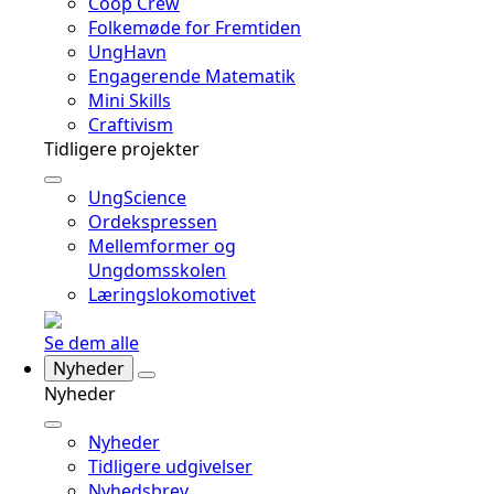
Coop Crew
Folkemøde for Fremtiden
UngHavn
Engagerende Matematik
Mini Skills
Craftivism
Tidligere projekter
UngScience
Ordekspressen
Mellemformer og
Ungdomsskolen
Læringslokomotivet
Se dem alle
Nyheder
Nyheder
Nyheder
Tidligere udgivelser
Nyhedsbrev