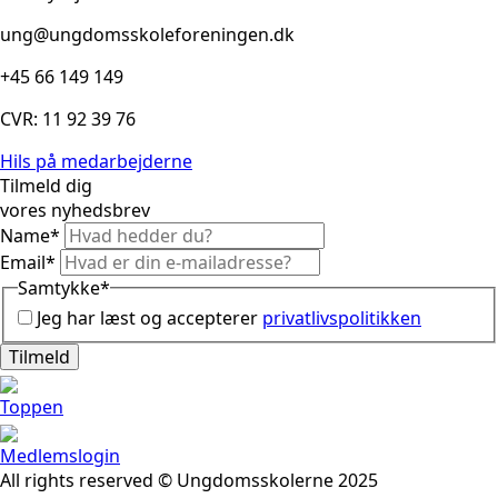
ung@ungdomsskoleforeningen.dk
+45 66 149 149
CVR: 11 92 39 76
Hils på medarbejderne
Tilmeld dig
vores nyhedsbrev
Name
*
Email
*
Samtykke
*
Jeg har læst og accepterer
privatlivspolitikken
Tilmeld
Toppen
Medlemslogin
All rights reserved © Ungdomsskolerne 2025