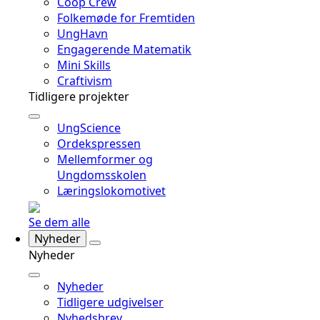
Coop Crew
Folkemøde for Fremtiden
UngHavn
Engagerende Matematik
Mini Skills
Craftivism
Tidligere projekter
UngScience
Ordekspressen
Mellemformer og
Ungdomsskolen
Læringslokomotivet
Se dem alle
Nyheder
Nyheder
Nyheder
Tidligere udgivelser
Nyhedsbrev