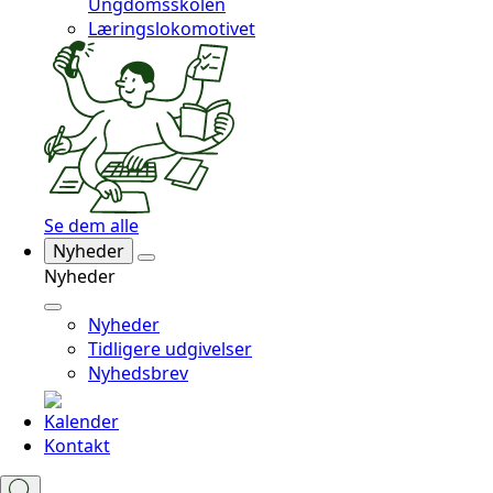
Ungdomsskolen
Læringslokomotivet
Se dem alle
Nyheder
Nyheder
Nyheder
Tidligere udgivelser
Nyhedsbrev
Kalender
Kontakt