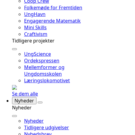
Coop Crew
Folkemøde for Fremtiden
UngHavn
Engagerende Matematik
Mini Skills
Craftivism
Tidligere projekter
UngScience
Ordekspressen
Mellemformer og
Ungdomsskolen
Læringslokomotivet
Se dem alle
Nyheder
Nyheder
Nyheder
Tidligere udgivelser
Nyhedsbrev